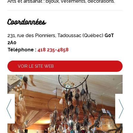
Arts et artisanat : bijoux, vêtements, décorations.
Coordonnées
231, rue des Pionniers, Tadoussac (Québec)
G0T
2A0
Téléphone :
418 235-4858
VOIR LE SITE WEB