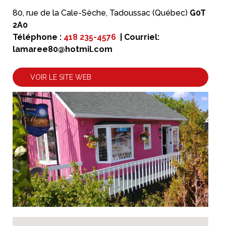
80, rue de la Cale-Sèche, Tadoussac (Québec)
G0T
2A0
Téléphone :
418 235-4576
| Courriel:
lamaree80@hotmil.com
VOIR LE SITE WEB